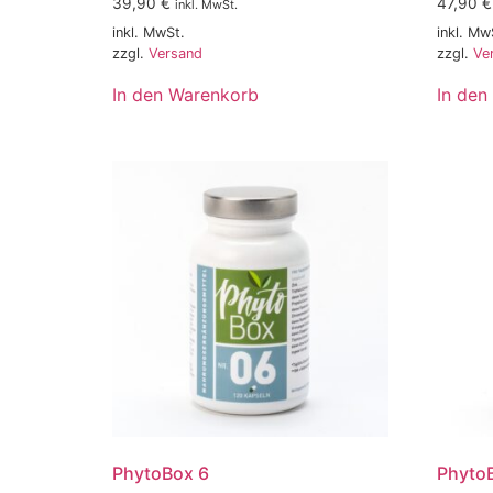
39,90
€
47,90
€
inkl. MwSt.
inkl. MwSt.
inkl. Mw
zzgl.
Versand
zzgl.
Ve
In den Warenkorb
In den
PhytoBox 6
Phyto