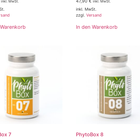
47,90
€
inkl. MwSt.
inkl. MwSt.
St.
inkl. MwSt.
rsand
zzgl.
Versand
 Warenkorb
In den Warenkorb
Box 7
PhytoBox 8