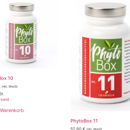
Box 10
€
inkl. MwSt.
St.
rsand
 Warenkorb
PhytoBox 11
52,90
€
inkl. MwSt.