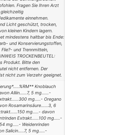
mpfohlen. Fragen Sie Ihren Arzt
gleichzeitig
edikamente einnehmen.
 Licht geschützt, trocken,
on kleinen Kindern lagern.
et mindestens haltbar bis Ende:
arb- und Konservierungstoffen,
 Flie?- und Trennmitteln,
e. HINWEIS TROCKENBEUTEL:
s Produkt. Bitte den
tel nicht entfernen. Der
ist nicht zum Verzehr geeignet.
sierung*…..%RM** Knoblauch
von Alliin……7, 5 mg……-
Extrakt……300 mg…..- Oregano
von Rosamarinsäure……3, 6
trakt……150 mg…..- davon
mtrinden Extrakt……100 mg…..-
54 mg…..- Weidenrinden
 Salicin…..7, 5 mg…..-