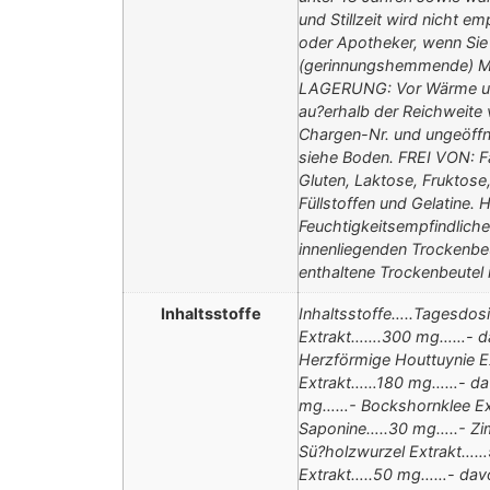
und Stillzeit wird nicht e
oder Apotheker, wenn Sie 
(gerinnungshemmende) M
LAGERUNG: Vor Wärme und
au?erhalb der Reichweite v
Chargen-Nr. und ungeöffn
siehe Boden. FREI VON: F
Gluten, Laktose, Fruktose,
Füllstoffen und Gelatin
Feuchtigkeitsempfindliche
innenliegenden Trockenbeu
enthaltene Trockenbeutel 
Inhaltsstoffe
Inhaltsstoffe…..Tagesdo
Extrakt…….300 mg……- da
Herzförmige Houttuynie 
Extrakt……180 mg……- da
mg……- Bockshornklee Ex
Saponine…..30 mg…..- Zi
Sü?holzwurzel Extrakt……
Extrakt…..50 mg……- davon