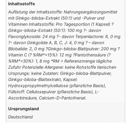
Inhaltsstoffe
Auflistung der Inhaltsstoffe: Nahrungsergänzungsmittel
mit Ginkgo-biloba-Extrakt (50:1) und -Pulver und
Vitaminen Inhaltsstoffe: Pro Tagesportion (1 Kapsel) ?
Ginkgo-biloba-Extrakt (50:1): 100 mg ?- davon
Flavonglykoside: 24 mg ?- davon Terpenlactone: 6, 0 mg
?- davon Ginkgolide A, B, C, J: 4, 0 mg ? – davon
Bilobalide: 2, 0 mg ?Ginkgo-biloba-Blattpulver: 200 mg ?
Vitamin C (? %RM*=15%): 12 mg ?Pantothensäure (?
%RM*=30%): 1, 8 mg *RM = Referenzmenge tägliche
Zufuhr Potenzielle Allergene: keine Rohstoffe tierischen
Ursprungs: keine Zutaten: Ginkgo-biloba-Blattpulver,
Ginkgo-biloba-Blattextrakt, Kapsel:
Hydroxypropylmethylcellulose (pflanzliche Basis),
Füllstoff: Cellulosepulver (pflanzliche Basis), L-
Ascorbinsäure, Calcium-D-Pantothenat.
Ursprungsland
Deutschland