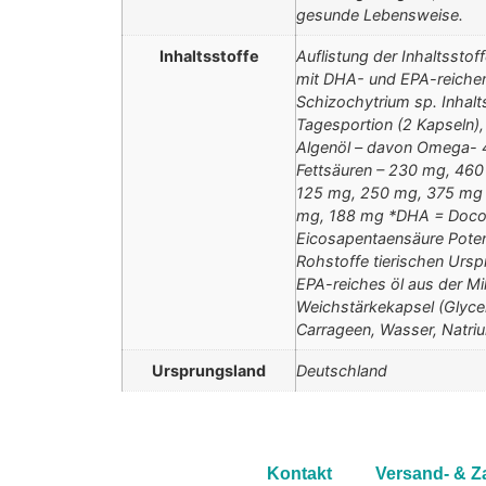
gesunde Lebensweise.
Inhaltsstoffe
Auflistung der Inhaltssto
mit DHA- und EPA-reichem
Schizochytrium sp. Inhalts
Tagesportion (2 Kapseln),
Algenöl – davon Omega- 
Fettsäuren – 230 mg, 46
125 mg, 250 mg, 375 mg 
mg, 188 mg *DHA = Doco
Eicosapentaensäure Potenz
Rohstoffe tierischen Ursp
EPA-reiches öl aus der Mi
Weichstärkekapsel (Glycer
Carrageen, Wasser, Natri
Ursprungsland
Deutschland
Kontakt
Versand- & 