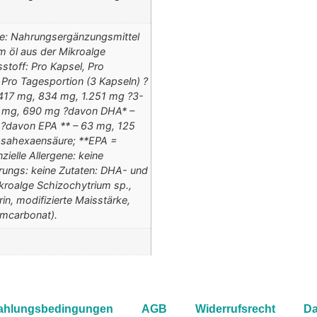
ffe: Nahrungsergänzungsmittel
 öl aus der Mikroalge
stoff: Pro Kapsel, Pro
 Pro Tagesportion (3 Kapseln) ?
417 mg, 834 mg, 1.251 mg ?3-
0 mg, 690 mg ?davon DHA* –
?davon EPA ** – 63 mg, 125
sahexaensäure; **EPA =
ielle Allergene: keine
rungs: keine Zutaten: DHA- und
kroalge Schizochytrium sp.,
in, modifizierte Maisstärke,
umcarbonat).
Zahlungsbedingungen
AGB
Widerrufsrecht
Da