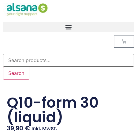
Search
Q10-form 30
(liquid)
39,90
€
Inkl. MwSt.